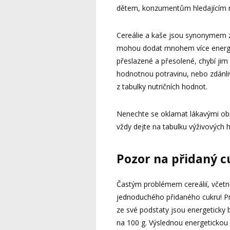
dětem, konzumentům hledajícím ryc
Cereálie a kaše jsou synonymem 
mohou dodat mnohem více energie
přeslazené a přesolené, chybí jim
hodnotnou potravinu, nebo zdánli
z tabulky nutričních hodnot.
Nenechte se oklamat lákavými obrá
vždy dejte na tabulku výživových 
Pozor na přidaný c
Častým problémem cereálií, včetně 
jednoduchého přidaného cukru! Pro
ze své podstaty jsou energeticky 
na 100 g. Výslednou energetickou