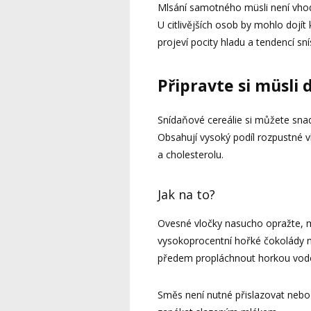
Mlsání samotného müsli není vho
U citlivějších osob by mohlo dojít
projeví pocity hladu a tendencí sn
Připravte si müsli
Snídaňové cereálie si můžete snad
Obsahují vysoký podíl rozpustné v
a cholesterolu.
Jak na to?
Ovesné vločky nasucho opražte, m
vysokoprocentní hořké čokolády 
předem propláchnout horkou vod
Směs není nutné přislazovat nebo 