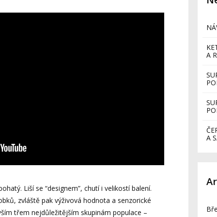
NÁ
KE
A R
SU
PO
SU
PO
ČE
A 
Ar
hatý. Liší se “designem”, chutí i velikostí balení.
robků, zvláště pak výživová hodnota a senzorické
Bř
vším třem nejdůležitějším skupinám populace –