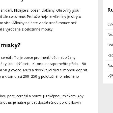
R
nídaní, hlídejte si obsah vlákniny. Obiloviny jsou
t ale celozrnné. Protože nejvíce vlákniny je skryto
ko více vlákniny najdete v celozrnné mouce než
Cvi
eálie vyrobené z celozrnné mouky.
Ne
o misky?
Ost
Re
ereálií. To je porce pro menší děti nebo ženy
dně ty, kdo drží dietu. K tomu nezapomeňte přidat 150
Ro
 50 g ovoce. Muži a dospívající děti si mohou dopřát
Výž
 g) a k tomu asi 200–250 g polotučného mléčného
velkou porci cereálií a pouze ji zakápnou mlékem. Aby
notná, je nutné přidat dostatečnou porci bílkovin!