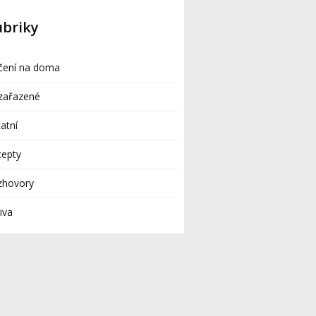
ubriky
čení na doma
zařazené
atní
cepty
zhovory
iva