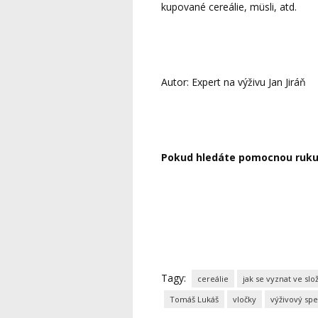
kupované cereálie, müsli, atd.
Autor: Expert na výživu Jan Jiráň
Pokud hledáte pomocnou ruku 
Tagy:
cereálie
jak se vyznat ve slo
Tomáš Lukáš
vločky
výživový spe