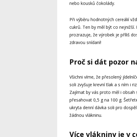
nebo kousků čokolády.
Při výběru hodnotných cereálií vž
cukrů. Ten by měl být co nejnižš
prozrazuje, že výrobek je příliš 
zdravou snídaní!
Proč si dát pozor n
Všichni víme, že přesolený jídel
soli zvyšuje krevní tlak a s ním i r
Zajímat by vás proto měl i obsah s
přesahovat 0,5 g na 100 g. Šetřete
ukryta denní dávka soli pro dospě
žádnou vlákninu.
Více vlákniny je v 