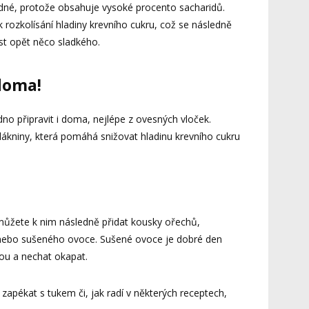
dné, protože obsahuje vysoké procento sacharidů.
 k rozkolísání hladiny krevního cukru, což se následně
íst opět něco sladkého.
 doma!
no připravit i doma, nejlépe z ovesných vloček.
lákniny, která pomáhá snižovat hladinu krevního cukru
ůžete k nim následně přidat kousky ořechů,
nebo sušeného ovoce. Sušené ovoce je dobré den
ou a nechat okapat.
zapékat s tukem či, jak radí v některých receptech,