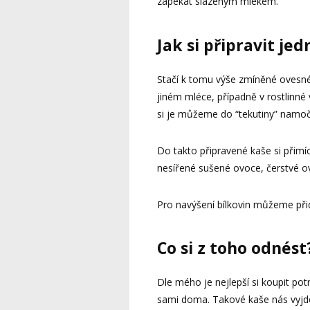
zapékat slazeným mlékem.
Jak si připravit je
Stačí k tomu výše zmíněné ovesné 
jiném mléce, případně v rostlinné
si je můžeme do “tekutiny” namoči
Do takto připravené kaše si při
nesířené sušené ovoce, čerstvé o
Pro navýšení bílkovin můžeme přid
Co si z toho odnést
Dle mého je nejlepší si koupit potr
sami doma. Takové kaše nás vyjdo