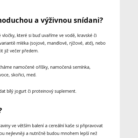
dnoduchou a výživnou snídani?
vločky, které si buď uvaříme ve vodě, kravské či
 variantě mléka (sojové, mandlové, rýžové, atd), nebo
t již večer předem.
mícháme namočené oříšky, namočená semínka,
voce, skořici, med.
at bílý jogurt či proteinový suplement.
?
aviny ve větším balení a cereální kaše si připravovat
u nejlevněji a nutričně budou mnohem lepší než