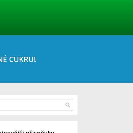
NÉ CUKRU!
jnovější příspěvky