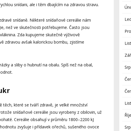
hlou snídani, ale i těm dbajícím na zdravou stravu.
Ún
Le
zdravé snídaně. Některé snídaňové cereálie nám
, než ve skutečnosti potřebujeme. Často jsou
Pro
 vláknina. Zda kupujeme skutečně výživově
vě zdravou avšak kalorickou bombu, zjistíme
Lis
Zář
zky a sliby o hubnutí na obalu. Spíš než na obal,
Sr
hodnot.
Če
ukr
Če
Lis
těch, které se tváří zdravě, je velké množství
tože snídaňové cereálie jsou vyrobeny z obilovin, už
Říj
bohaté. Cereálie obsahují v průměru 1800–2200 kJ
 hodnotu zvyšuje i přídavek ořechů, sušeného ovoce
Sr