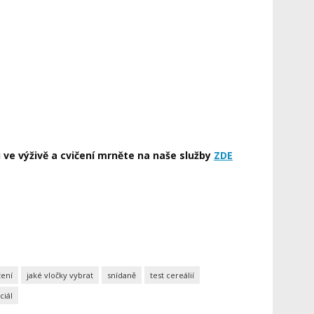
ve výživě a cvičení mrněte na naše služby
ZDE
žení
jaké vločky vybrat
snídaně
test cereálií
ciál