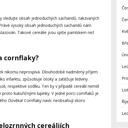
Če
dy sledujte obsah jednoduchých sacharidů, takzvaných
Če
í. Právě vysoký obsah jednoduchých sacharidů nám
Kv
doslazován. Takové cereálie jsou spíše pamlskem než
Bř
Ún
a cornflaky?
Le
níček nikomu neprospívá. Dlouhodobě nadměrný příjem
Pro
iziko infarktu, způsobuje otoky a zatěžuje ledviny.
oli, respektive sodíku. Ten by v případě cereálií neměl
Lis
 proto kukuřičnými lupínky. V jedné porci cornflaků je
lého člověka! Cornflaky navíc neobsahují skoro
Říj
Le
celozrnných cereáliích