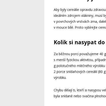
Aby byly cereálie opravdu zdravou s
ideálním zdrojem vlákniny, musí bý
v povrchových vrstvách zrna, dale
v mouce bílé. Proto vybírejte cer
Kolik si nasypat d
Za běžnou porci považujeme 40 g c
s menší fyzickou aktivitou, přípa
g polotučného mléčného výrobku a
2 porce snídaňových cereálií (80
výrobku.
Chybu dělají ti, kteří si nasypou 
byla snídaně nebo svačina plnohod