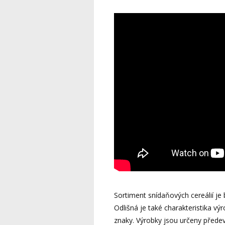
Sortiment snídaňových cereálií je bo
Odlišná je také charakteristika vý
znaky. Výrobky jsou určeny přede