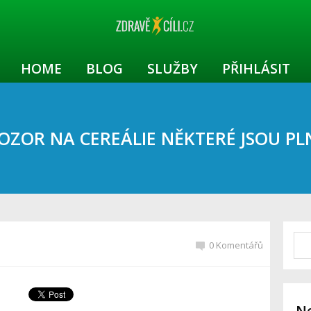
HOME
BLOG
SLUŽBY
PŘIHLÁSIT
 POZOR NA CEREÁLIE NĚKTERÉ JSOU PL
0 Komentářů
Ne