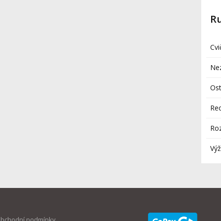
R
Cvi
Ne
Ost
Re
Ro
Výž
bchodní podmínky