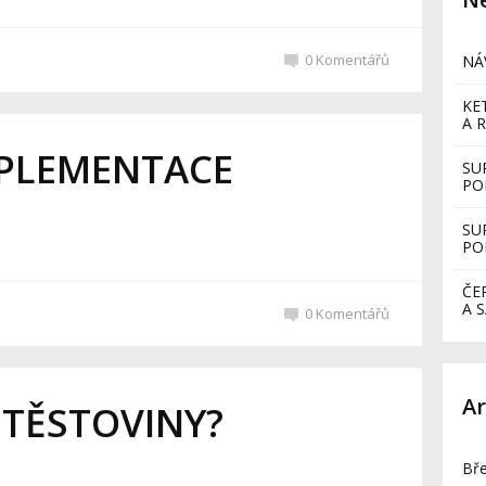
0
Komentářů
NÁ
KE
A R
UPLEMENTACE
SU
PO
SU
PO
ČE
A 
0
Komentářů
Ar
 TĚSTOVINY?
Bř