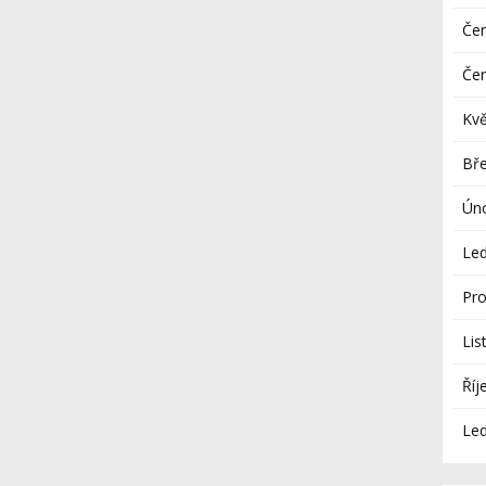
Če
Če
Kv
Bř
Ún
Le
Pro
Lis
Říj
Le