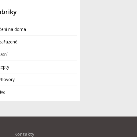
ubriky
čení na doma
zařazené
atní
cepty
zhovory
iva
Kontakty