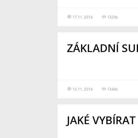
17.11. 2014
1329x
ZÁKLADNÍ S
13.11. 2014
1344x
JAKÉ VYBÍRAT