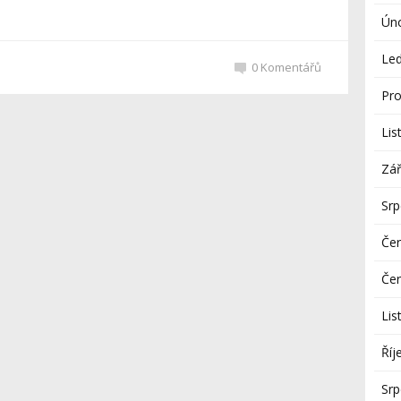
Ún
Le
0
Komentářů
Pro
Lis
Zář
Sr
Če
Če
Lis
Říj
Sr